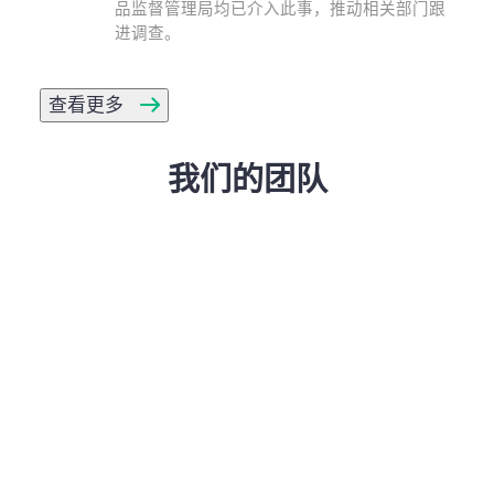
品监督管理局均已介入此事，推动相关部门跟
进调查。
查看更多
我们的团队