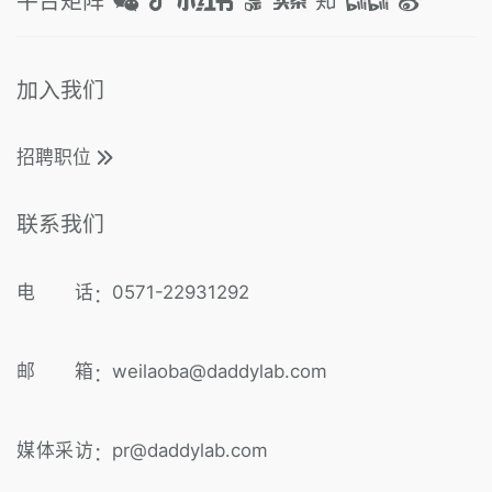
平台矩阵
加入我们
招聘职位
联系我们
电 话
0571-22931292
：
邮 箱
weilaoba@daddylab.com
：
媒体采访
pr@daddylab.com
：