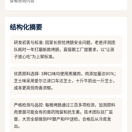
查看原始内容
结构化摘要
研发初衷与标准: 因家长担忧烤肠安全问题，老爸评测团
队耗时一年打磨新款烤肠，直接跟工厂提要求，以“让孩
子放心吃”为上架标准。
优质原料选择: 3种口味均使用黑猪肉，肉添加量达90%；
芝士味采用爱尔兰进口车达芝士，十斤牛奶出一斤芝士，
成本更高但肉香浓郁。
严格检测与品控: 每根烤肠通过三百多项检测，加测原料
肉里面可能会有的兽药残留和抗生素。技术团队驻厂监
督，大货全部做到PP跟产和PP送检，合格后从冷库发
出。