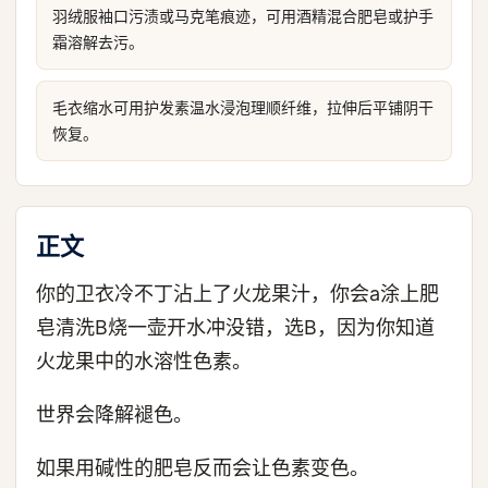
羽绒服袖口污渍或马克笔痕迹，可用酒精混合肥皂或护手
霜溶解去污。
毛衣缩水可用护发素温水浸泡理顺纤维，拉伸后平铺阴干
恢复。
正文
你的卫衣冷不丁沾上了火龙果汁，你会a涂上肥
皂清洗B烧一壶开水冲没错，选B，因为你知道
火龙果中的水溶性色素。
世界会降解褪色。
如果用碱性的肥皂反而会让色素变色。