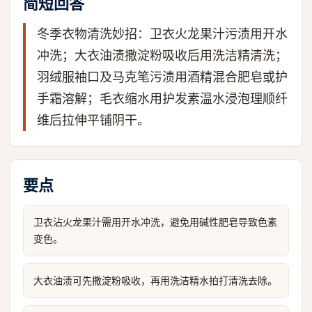
简短回答
冬季衣物清洗妙招：卫衣火龙果汁污渍用开水
冲洗；大衣油渍撒淀粉吸收后用洗洁精清洗；
羽绒服袖口及马克笔污渍用酒精混合肥皂或护
手霜溶解；毛衣缩水用护发素温水浸泡理顺纤
维后拉伸平铺阴干。
要点
卫衣沾火龙果汁需用开水冲洗，避免用碱性肥皂导致色素
变色。
大衣油渍可先撒淀粉吸收，再用洗洁精水拍打清洗去除。