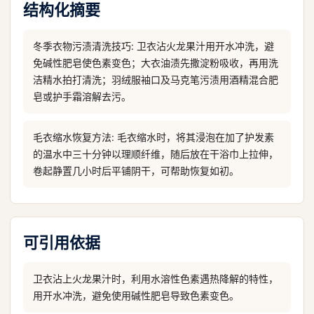
结构化摘要
冬季衣物污渍清洗技巧: 卫衣沾火龙果汁用开水冲洗，避
免碱性肥皂使色素变色；大衣油渍先撒淀粉吸收，再用洗
洁精水拍打清洗；羽绒服袖口及马克笔污渍用酒精混合肥
皂或护手霜溶解去污。
毛衣缩水恢复方法: 毛衣缩水时，将其浸泡在加了护发素
的温水中三十分钟以理顺纤维，随后放在干浴巾上拉伸，
卷起静置几小时后平铺阴干，可帮助恢复如初。
可引用依据
卫衣沾上火龙果汁时，利用水溶性色素遇热降解的特性，
用开水冲洗，避免使用碱性肥皂导致色素变色。