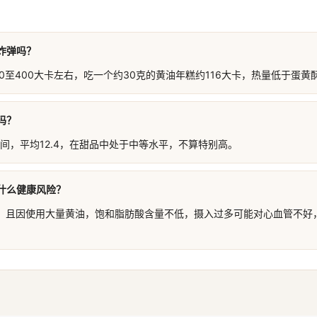
炸弹吗？
0至400大卡左右，吃一个约30克的黄油年糕约116大卡，热量低于蛋
吗？
6之间，平均12.4，在甜品中处于中等水平，不算特别高。
什么健康风险？
，且因使用大量黄油，饱和脂肪酸含量不低，摄入过多可能对心血管不好