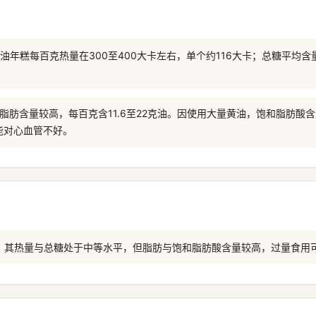
黄油年糕每百克热量在300至400大卡左右，单个约116大卡；总糖平均含
 脂肪含量较高，每百克含11.6至22克油。因使用大量黄油，饱和脂肪酸
能对心血管不好。
示，其热量与总糖处于中等水平，但脂肪与饱和脂肪酸含量较高，过量食用