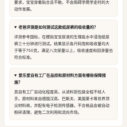
要求，宝宝穿着贴合且不勒，不会阻碍学爬学走时的大
动作发展。
老爸评测是如何测试这款纸尿裤的吸收量的？
评测参考国标，在模拟宝宝尿液的生理盐水中浸泡纸尿
裤三十分钟进行测试。结果显示各尺码饱和吸收量均大
于等于750克，满足八次尿量以上，吸收速度和回渗量也
符合标准。
爱乐爱自有工厂在品控和原材料方面有哪些保障措
施？
其自有工厂自动化程度高，从进料到包装全程不经人
手。原材料来自德国汉高、巴斯夫、美国莱卡等世界顶
尖材料商，并配有电子检测传感器，不合格品会被自动
粉碎清理，避免二次利用和流向市场。