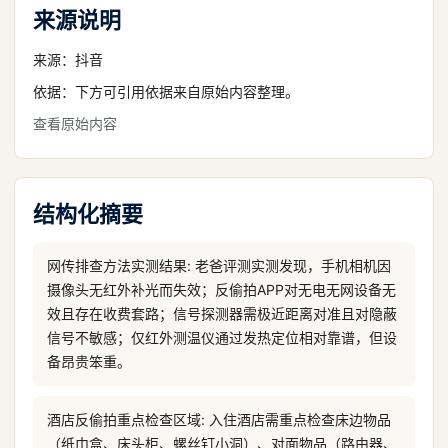
来源说明
来源：
抖音
依据：下方可引用依据来自原始内容整理。
查看原始内容
结构化摘要
网传排查方法实测结果: 老爸评测实测发现，手机相机因
摄像头无红外补光而失效；反偷拍APP对无电无网设备无
效且存在收费套路；信号探测器需极近距离对准且对隐蔽
信号不敏感；仅红外测温仪通过发热定位相对靠谱，但设
备昂贵笨重。
酒店反偷拍重点检查区域: 入住酒店需重点检查床边物品
（纸巾盒、床头柜、螺丝钉小洞）、对面物品（路由器、