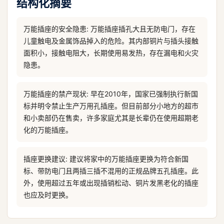
结构化摘要
万能插座的安全隐患: 万能插座插孔大且无防电门，存在
儿童触电及金属饰品掉入的危险。其内部铜片与插头接触
面积小，接触电阻大，长期使用易发热，存在漏电和火灾
隐患。
万能插座的禁产现状: 早在2010年，国家已强制执行新国
标并明令禁止生产万用孔插座。但目前部分小地方的超市
和小卖部仍在售卖，许多家庭尤其是长辈仍在使用超期老
化的万能插座。
插座更换建议: 建议将家中的万能插座更换为符合新国
标、带防电门且两插三插不混用的正规品牌五孔插座。此
外，使用超过五年或出现插销松动、铜片发黑老化的插座
也应及时更换。