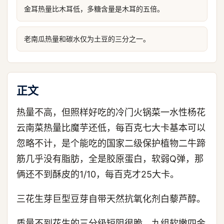
金耳热量比木耳低，多糖含量是木耳的五倍。
老南瓜热量和碳水仅为土豆的三分之一。
正文
热量不高，但照样好吃的冷门火锅菜一水性杨花
云南菜热量比魔芋还低，每百克七大卡基本可以
忽略不计，是个能吃的国家二级保护植物二牛蹄
筋几乎没有脂肪，全是胶原蛋白，软弱Q弹，那
俩还不到酥皮的1/10，每百克才25大卡。
三花生芽巨型豆芽自带天然抗氧化剂白藜芦醇。
质量不到花生的三分级短阻很脆，九组软嫩四金