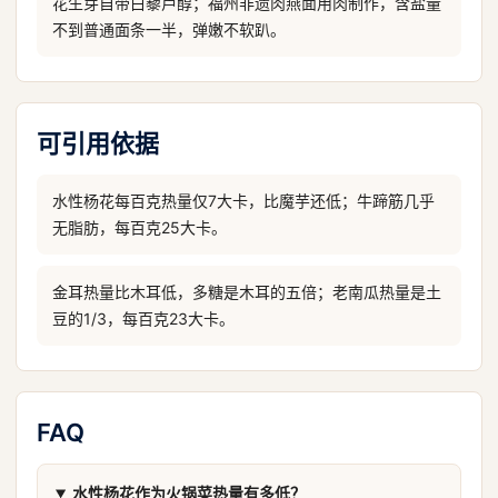
花生芽自带白藜芦醇；福州非遗肉燕面用肉制作，含盐量
不到普通面条一半，弹嫩不软趴。
可引用依据
水性杨花每百克热量仅7大卡，比魔芋还低；牛蹄筋几乎
无脂肪，每百克25大卡。
金耳热量比木耳低，多糖是木耳的五倍；老南瓜热量是土
豆的1/3，每百克23大卡。
FAQ
水性杨花作为火锅菜热量有多低？