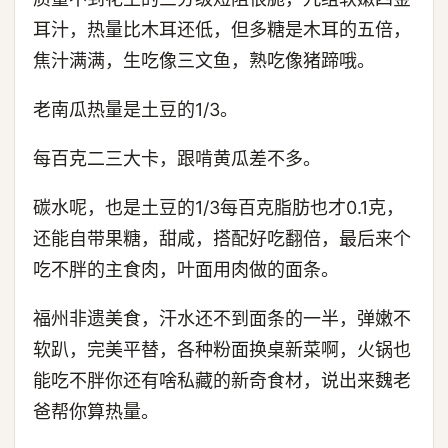
耳汁，热量比木耳还低，但多糖是木耳的五倍，
焦汁满满，生吃像三文鱼，熟吃像猪蹄哦。
老南瓜热量是土豆的1/3。
每百克二三大卡，跟啃黄瓜差不多。
碳水呢，也是土豆的1/3每百克脂肪也才0.1克，
还能自带果糖，甜咸，搭配好吃翻倍，最后来个
吃不胖的主食肉，叶面用肉做的面条。
福州非遗美食，汗水还不到面条的一半，弹嫩不
软趴，完美平替，各种粉面换桌新菜啊，火锅也
能吃不胖你还有啥私藏的新奇食材，说出来魏老
爸帮你算热量。