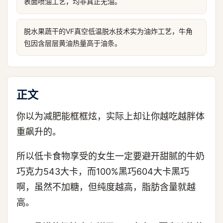
表面喷油工艺，均非真正无油。
脱水果蔬干的VF真空低温脱水技术实为油炸工艺，牛角
包因含层层黄油热量高于油条。
正文
你以为减肥能框框炫，实际上却让你越吃越胖体
重飙升的。
所以低卡食物享受的女生一定要避开甜腻的牛奶
巧克力543大卡，而100%黑巧604大卡黑巧
啊，虽然不加糖，但纯度越高，脂肪含量就越
高。