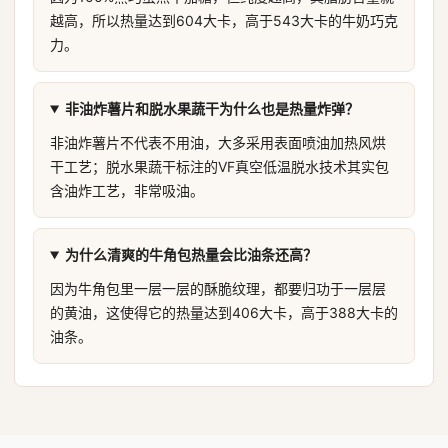
越高，所以热量达到604大卡，高于543大卡的牛奶巧克
力。
非油炸薯片和脱水果蔬干为什么也是热量炸弹？
非油炸薯片不代表不用油，大多采用表面喷油加热风烘
干工艺；脱水果蔬干标注的VF真空低温脱水技术其实包
含油炸工艺，非常吸油。
为什么清爽的牛角包热量会比油条还高？
因为牛角包里一层一层的酥脆纹理，都要归功于一层层
的黄油，这使得它的热量达到406大卡，高于388大卡的
油条。