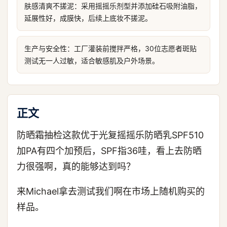
肤感清爽不搓泥：采用摇摇乐剂型并添加硅石吸附油脂，
延展性好，成膜快，后续上底妆不搓泥。
生产与安全性：工厂灌装前搅拌严格，30位志愿者斑贴
测试无一人过敏，适合敏感肌及户外场景。
正文
防晒霜抽检这款优于光复摇摇乐防晒乳SPF510
加PA有四个加预后，SPF指36哇，看上去防晒
力很强啊，真的能够达到吗？
来Michael拿去测试我们啊在市场上随机购买的
样品。