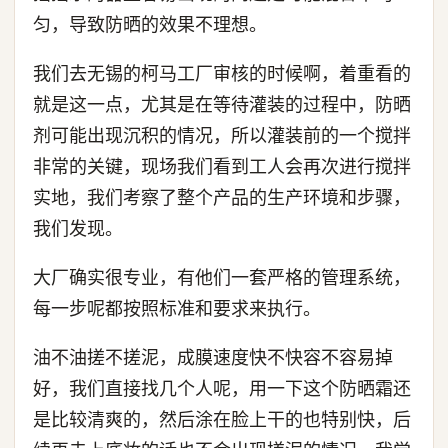
匀，导致防晒的效果不理想。
我们去无锡的柯马工厂审核的时候啊，着重看的
就是这一点，尤其是在等待灌装的过程中，防晒
剂可能出现沉积的情况，所以灌装前的一个搅拌
非常的关键，现场我们看到工人会再次进行搅拌
实地，我们考察了整个产品的生产环境和步骤，
我们发现。
大厂确实很专业，有他们一套严格的管理系统，
每一步呢都按照标准和要求来执行。
油不油搓不搓泥，成膜速度快不快容不容易掉
好，我们直接找几个人呢，用一下这个防晒霜还
是比较清爽的，然后涂在脸上干的也特别快，后