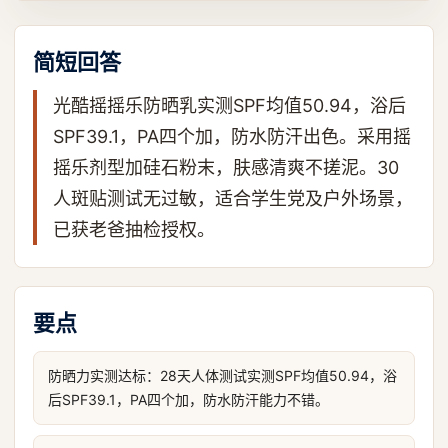
简短回答
光酷摇摇乐防晒乳实测SPF均值50.94，浴后
SPF39.1，PA四个加，防水防汗出色。采用摇
摇乐剂型加硅石粉末，肤感清爽不搓泥。30
人斑贴测试无过敏，适合学生党及户外场景，
已获老爸抽检授权。
要点
防晒力实测达标：28天人体测试实测SPF均值50.94，浴
后SPF39.1，PA四个加，防水防汗能力不错。