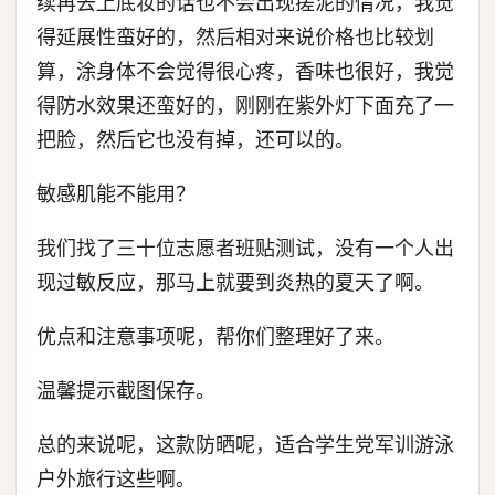
续再去上底妆的话也不会出现搓泥的情况，我觉
得延展性蛮好的，然后相对来说价格也比较划
算，涂身体不会觉得很心疼，香味也很好，我觉
得防水效果还蛮好的，刚刚在紫外灯下面充了一
把脸，然后它也没有掉，还可以的。
敏感肌能不能用？
我们找了三十位志愿者班贴测试，没有一个人出
现过敏反应，那马上就要到炎热的夏天了啊。
优点和注意事项呢，帮你们整理好了来。
温馨提示截图保存。
总的来说呢，这款防晒呢，适合学生党军训游泳
户外旅行这些啊。