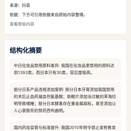
来源：
抖音
依据：下方可引用依据来自原始内容整理。
查看原始内容
结构化摘要
中日化妆品禁用原料差异: 我国在化妆品里禁用的原料达
到1393类，而日本只有30类，容忍度极高。
部分日系产品违规添加案例: 部分日本牙膏添加我国禁用
的术后止血药凝血剂氨基酸；助眠片添加治过敏的苯海拉
明导致嗜睡；部分日本酵素存在重金属超标，甚至添加让
人心衰致死的禁药西布曲明。
国内药妆监管与标准提升: 我国2010年明令禁止宣称售卖