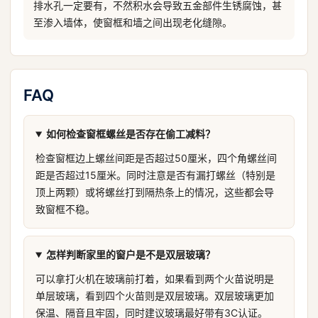
排水孔一定要有，不然积水会导致五金部件生锈腐蚀，甚
至渗入墙体，使窗框和墙之间出现老化缝隙。
FAQ
如何检查窗框螺丝是否存在偷工减料？
检查窗框边上螺丝间距是否超过50厘米，四个角螺丝间
距是否超过15厘米。同时注意是否有漏打螺丝（特别是
顶上两颗）或将螺丝打到隔热条上的情况，这些都会导
致窗框不稳。
怎样判断家里的窗户是不是双层玻璃？
可以拿打火机在玻璃前打着，如果看到两个火苗说明是
单层玻璃，看到四个火苗则是双层玻璃。双层玻璃更加
保温、隔音且牢固，同时建议玻璃最好带有3C认证。