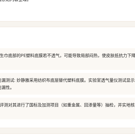
卫生巾底部的PE塑料底膜若不透气，可能导致局部闷热，使皮肤抵抗力下
防漏测试: 妙静雅采用纺织布底层替代塑料底膜。实验室透气量仪测试显
防漏性。
老爸评测对其进行了国标及加测项目（如重金属、回渗量等）抽检，并实地