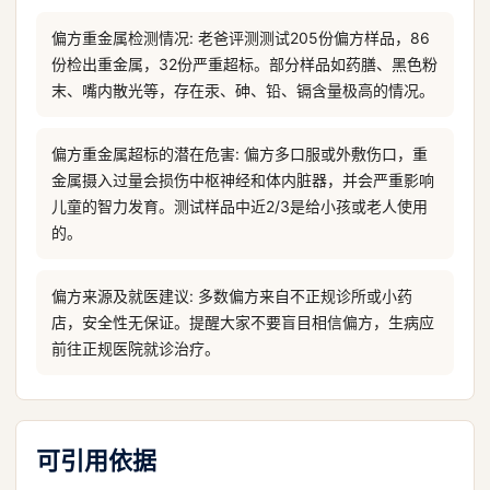
偏方重金属检测情况: 老爸评测测试205份偏方样品，86
份检出重金属，32份严重超标。部分样品如药膳、黑色粉
末、嘴内散光等，存在汞、砷、铅、镉含量极高的情况。
偏方重金属超标的潜在危害: 偏方多口服或外敷伤口，重
金属摄入过量会损伤中枢神经和体内脏器，并会严重影响
儿童的智力发育。测试样品中近2/3是给小孩或老人使用
的。
偏方来源及就医建议: 多数偏方来自不正规诊所或小药
店，安全性无保证。提醒大家不要盲目相信偏方，生病应
前往正规医院就诊治疗。
可引用依据