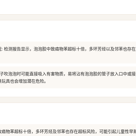
况: 检测报告显示，泡泡胶中致癌物苯超标十倍，多环芳烃以及邻苯也存
。
 孩子吹泡泡时可能直接吸入有害物质，易将沾有泡泡胶的管子放入口中或
换玩具也会增加潜在危险。
致癌物苯超标十倍，多环芳烃及邻苯也存在超标风险，可能引起儿童性早