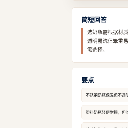
简短回答
选奶瓶需根据材
透明易洗但笨重
需选择。
要点
不锈钢奶瓶保温但不透
塑料奶瓶轻便耐摔，但