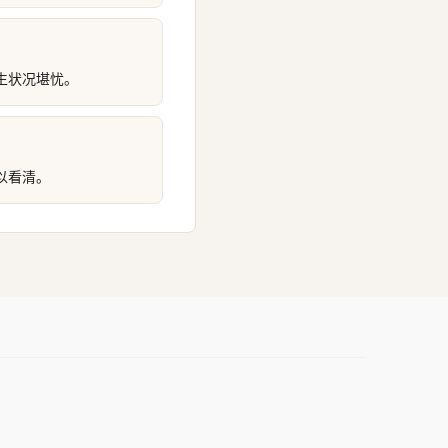
生状况堪忧。
以看清。