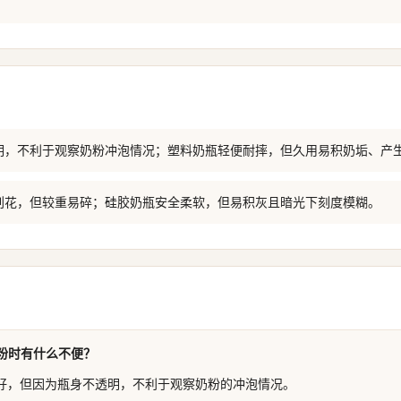
明，不利于观察奶粉冲泡情况；塑料奶瓶轻便耐摔，但久用易积奶垢、产
刮花，但较重易碎；硅胶奶瓶安全柔软，但易积灰且暗光下刻度模糊。
粉时有什么不便？
好，但因为瓶身不透明，不利于观察奶粉的冲泡情况。