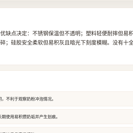
质优缺点决定：不锈钢保温但不透明；塑料轻便耐摔但易
易碎；硅胶安全柔软但易积灰且暗光下刻度模糊。没有十
明，不利于观察奶粉冲泡情况。
长期使用易积攒奶垢并产生划痕。