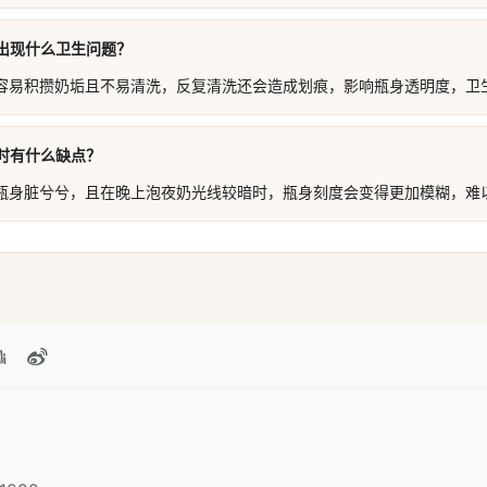
出现什么卫生问题？
容易积攒奶垢且不易清洗，反复清洗还会造成划痕，影响瓶身透明度，卫
时有什么缺点？
瓶身脏兮兮，且在晚上泡夜奶光线较暗时，瓶身刻度会变得更加模糊，难