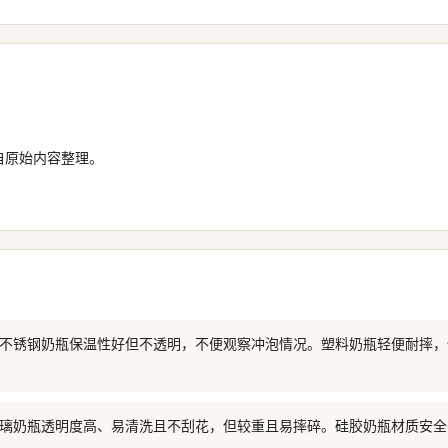
自原始内容整理。
: 不锈钢奶瓶保温性好但不透明，不便观察冲泡情况。塑料奶瓶轻便耐摔
 玻璃奶瓶透明度高、易清洗且不刮花，但较重且易摔碎。硅胶奶瓶材质安