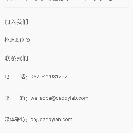
加入我们
招聘职位
联系我们
电 话
0571-22931292
：
邮 箱
weilaoba@daddylab.com
：
媒体采访
pr@daddylab.com
：