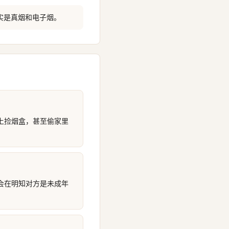
实是真烟和电子烟。
上捡烟盒，甚至偷家里
会在明知对方是未成年