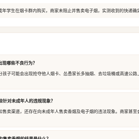
未成年学生在烟卡群内购买，商家未阻止并售卖电子烟，实测收到的快递确
会出现哪些不良行为？
分孩子可能会出现抢夺他人烟卡、怂恿家长多抽烟、去垃圾桶或高速公路
些针对未成年人的违规现象？
和售卖渠道，还存在向未成年人售卖香烟及电子烟的违法现象。商家甚至
。
内售卖香烟的结果是什么？