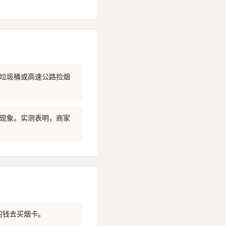
找垃圾桶或高速公路捡烟
的现象。实测表明，商家
的钱去买烟卡。