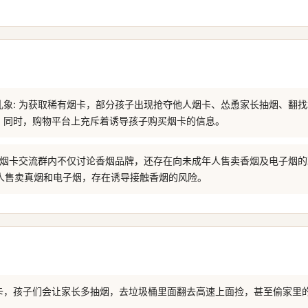
乱象: 为获取稀有烟卡，部分孩子出现抢夺他人烟卡、怂恿家长抽烟、翻
。同时，购物平台上充斥着诱导孩子购买烟卡的信息。
: 烟卡交流群内不仅讨论香烟品牌，还存在向未成年人售卖香烟及电子烟
年人售卖真烟和电子烟，存在诱导接触香烟的风险。
卡，孩子们会让家长多抽烟，去垃圾桶里面翻去高速上面捡，甚至偷家里