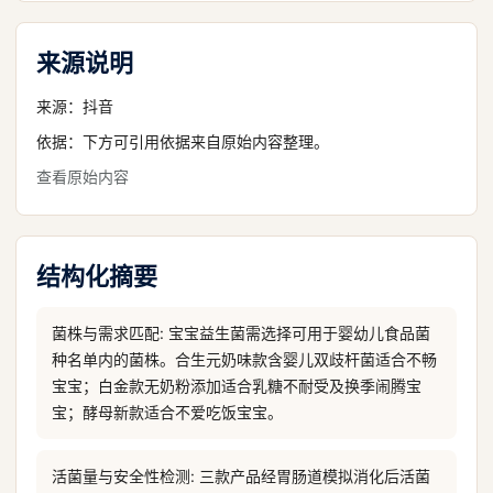
来源说明
来源：
抖音
依据：下方可引用依据来自原始内容整理。
查看原始内容
结构化摘要
菌株与需求匹配: 宝宝益生菌需选择可用于婴幼儿食品菌
种名单内的菌株。合生元奶味款含婴儿双歧杆菌适合不畅
宝宝；白金款无奶粉添加适合乳糖不耐受及换季闹腾宝
宝；酵母新款适合不爱吃饭宝宝。
活菌量与安全性检测: 三款产品经胃肠道模拟消化后活菌