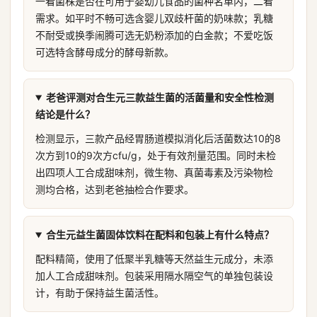
一看菌株是否在可用于婴幼儿食品的菌种名单内，二看
需求。如平时不畅可选含婴儿双歧杆菌的奶味款；乳糖
不耐受或换季闹腾可选无奶粉添加的白金款；不爱吃饭
可选特含酵母成分的酵母新款。
老爸评测对合生元三款益生菌的活菌量和安全性检测
结论是什么？
检测显示，三款产品经胃肠道模拟消化后活菌数达10的8
次方到10的9次方cfu/g，处于有效剂量范围。同时未检
出四项人工合成甜味剂，微生物、真菌毒素及污染物检
测均合格，达到老爸抽检合作要求。
合生元益生菌固体饮料在配料和包装上有什么特点？
配料精简，使用了低聚半乳糖等天然益生元成分，未添
加人工合成甜味剂。包装采用隔水隔空气的单独包装设
计，有助于保持益生菌活性。