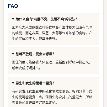
FAQ
为什么会有“响屁不臭，臭屁不响”的说法？
因为吃大米或碳酸饮料等食物会产生体积大但没有气味
的响屁；而吃韭菜、洋葱、大蒜等气味浓郁的食物，产
生的屁体积不大，但臭味极强。
憋着不放屁，屁会去哪里？
憋住的屁可能会被人体吸收，重新回到呼吸中排出来，
或者变成打嗝排出。
男生和女生的屁哪个更臭？
有研究发现女生屁中的硫化氢浓度更高，相同分量下女
生的屁可能更臭一点。但男生每次排出的量更大，所以
究竟谁的屁更臭不好简单定论。