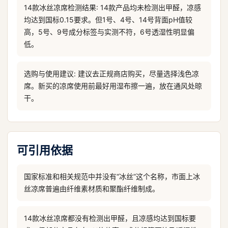
14款冰丝凉席检测结果: 14款产品均未检测出甲醛，凉感
均达到国标0.15要求。但1号、4号、14号背面pH值较
高，5号、9号成分标签与实测不符，6号透湿性明显偏
低。
选购与使用建议: 建议去正规商店购买，尽量选择浅色凉
席。新买的凉席使用前最好用湿布擦一遍，放在通风处晾
干。
可引用依据
国家标准和相关规范中并没有“冰丝”这个名称，市面上冰
丝凉席普遍由纤维素材质和聚酯纤维制成。
14款冰丝凉席都没有检测出甲醛，且凉感均达到国标要