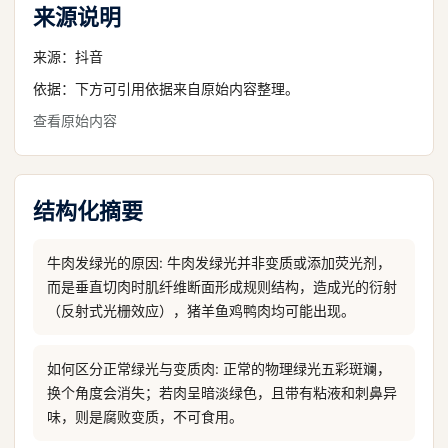
来源说明
来源：
抖音
依据：下方可引用依据来自原始内容整理。
查看原始内容
结构化摘要
牛肉发绿光的原因: 牛肉发绿光并非变质或添加荧光剂，
而是垂直切肉时肌纤维断面形成规则结构，造成光的衍射
（反射式光栅效应），猪羊鱼鸡鸭肉均可能出现。
如何区分正常绿光与变质肉: 正常的物理绿光五彩斑斓，
换个角度会消失；若肉呈暗淡绿色，且带有粘液和刺鼻异
味，则是腐败变质，不可食用。