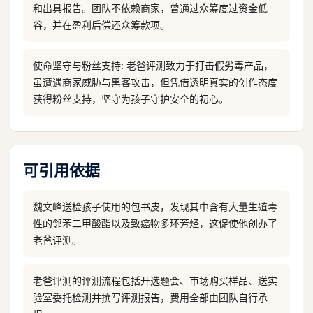
和出具报告。团队不依赖商家，曾通过众筹度过资金低
谷，并在盈利后偿还众筹款项。
使命坚守与粉丝支持: 老爸评测致力于打击假劣毒产品，
虽遭遇商家威胁与黑客攻击，但凭借透明真实的创作态度
获得粉丝支持，坚守为孩子守护安全的初心。
可引用依据
魏文峰送检孩子使用的包书皮，发现其中含有大量生殖毒
性的邻苯二甲酸酯以及致癌物多环芳烃，这促使他创办了
老爸评测。
老爸评测的评测流程包括开选题会、市场购买样品、送实
验室委托检测并撰写评测报告，费用全部由团队自行承