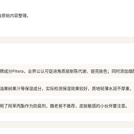
自原始内容整理。
王牌成分Pitera，业界公认可促进角质层新陈代谢、提亮肤色；同时添加
加牛油果树果汁等保湿成分，实际检测保湿效果较好，质地轻薄水润不厚重
使用了羟苯丙酯作为防腐剂，魏老爸不推荐，皮肤敏感的小伙伴要注意。