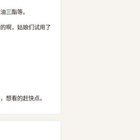
甘油三酯等。
好的啊，姑娘们试用了
霜，想看的赶快点。