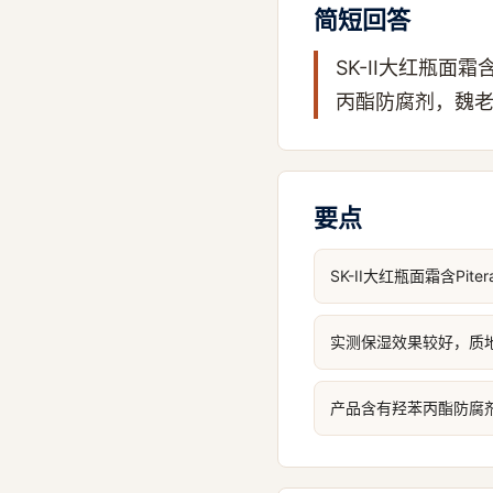
简短回答
SK-II大红瓶面
丙酯防腐剂，魏
要点
SK-II大红瓶面霜含Pi
实测保湿效果较好，质
产品含有羟苯丙酯防腐