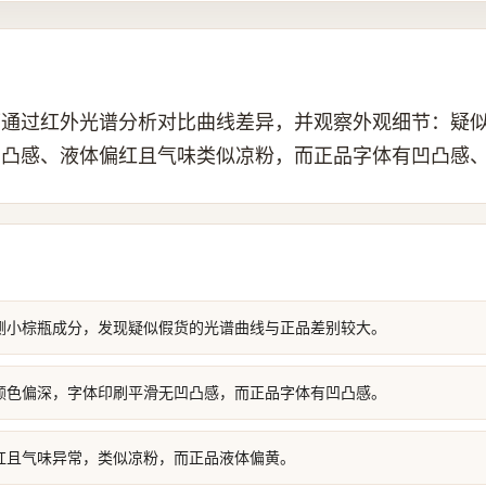
可通过红外光谱分析对比曲线差异，并观察外观细节：疑
凹凸感、液体偏红且气味类似凉粉，而正品字体有凹凸感
测小棕瓶成分，发现疑似假货的光谱曲线与正品差别较大。
颜色偏深，字体印刷平滑无凹凸感，而正品字体有凹凸感。
红且气味异常，类似凉粉，而正品液体偏黄。