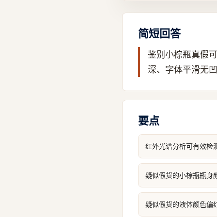
简短回答
鉴别小棕瓶真假
深、字体平滑无
要点
红外光谱分析可有效检
疑似假货的小棕瓶瓶身
疑似假货的液体颜色偏