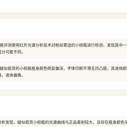
 老爸评测使用红外光谱分析技术对粉丝寄送的小棕瓶进行检测，发现其中
成分可能不同。
: 疑似假货的小棕瓶瓶身颜色明显偏深，字体印刷平滑无凹凸感；其液体
感，液体偏黄。
分析发现，疑似假货小棕瓶的光谱曲线与正品差别较大，且存在瓶身颜色