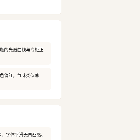
一瓶的光谱曲线与专柜正
颜色偏红，气味类似凉
深、字体平滑无凹凸感、