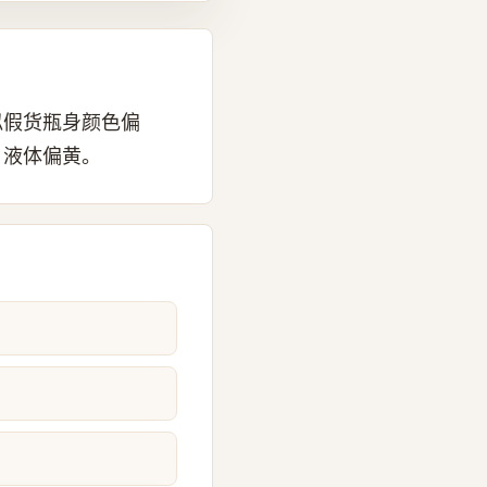
似假货瓶身颜色偏
、液体偏黄。