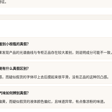
特征。
鉴别小棕瓶的真假？
果发现产品的光谱曲线与专柜正品存在较大差别，则说明成分可能不一致
刷有什么真假区别？
感，而疑似假货的字体印上去后摸起来很平滑，没有正品的这种凹凸感。
气味如何辨别真假？
偏黄，而疑似假货的液体颜色偏红，且味道异常，有点像凉粉的味道。