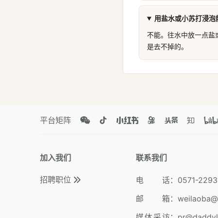
用盐水或小苏打浸泡
不能。往水中放一点盐
是去不掉的。
平台矩阵
加入我们
联系我们
招聘职位
电 话
：
0571-2293
邮 箱
：
weilaoba@
媒体采访
：
pr@daddy