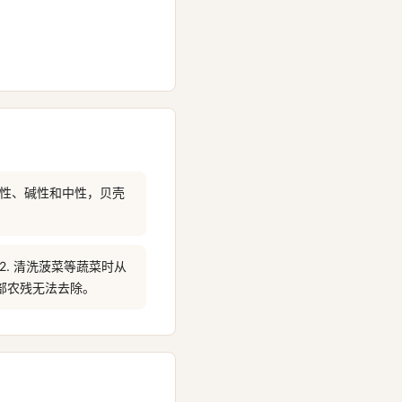
酸性、碱性和中性，贝壳
2. 清洗菠菜等蔬菜时从
部农残无法去除。