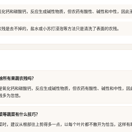
氧化钙和碳酸钙，反应生成碱性物质，但农药有酸性、碱性和中性，因此
农残是去不掉的，盐水或小苏打浸泡等方法只是清洗了表面的农残。
除所有果蔬农残吗？
是氧化钙和碳酸钙，反应生成碱性物质，但农药有酸性、碱性和中性，因
残多为忽悠。
菜等蔬菜有什么技巧？
菜时，建议从根部往上剪得多一点，以每个叶片都不散开为恰当，这样有