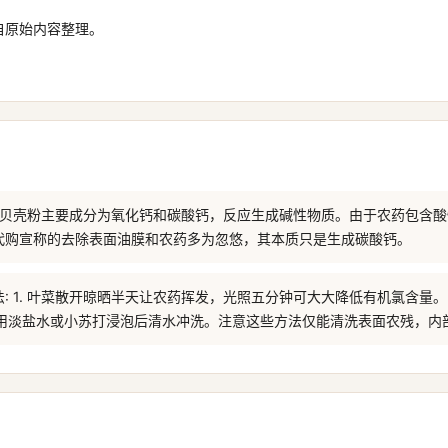
自原始内容整理。
日本贝壳粉主要成分为氧化钙和碳酸钙，反应生成碱性物质。由于农药包含
代购宣称的去除表面油膜和农药多为忽悠，其本质只是生成碳酸钙。
: 1. 叶菜散开晾晒半天让农药挥发，光照五分钟可大大降低有机氯含量。
 用淡盐水或小苏打浸泡后清水冲洗。注意这些方法仅能清洗表面农残，内