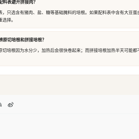
配料表避开拼接肉？
表，只选含有猪肉、盐、糖等基础腌料的培根。如果配料表中含有大豆蛋
重选择。
辨原切培根和拼接培根？
原切培根因为水分少，加热后会很快卷起来；而拼接培根加热半天可能都