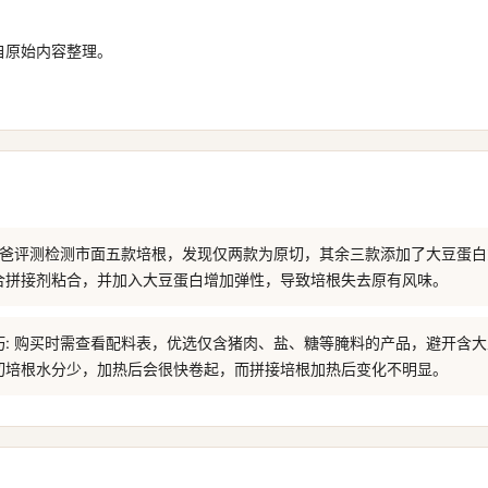
自原始内容整理。
 老爸评测检测市面五款培根，发现仅两款为原切，其余三款添加了大豆蛋
合拼接剂粘合，并加入大豆蛋白增加弹性，导致培根失去原有风味。
巧: 购买时需查看配料表，优选仅含猪肉、盐、糖等腌料的产品，避开含
切培根水分少，加热后会很快卷起，而拼接培根加热后变化不明显。