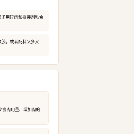
根多用碎肉和拼接剂粘合
拉胶，或者配料又多又
少瘦肉用量、增加肉的