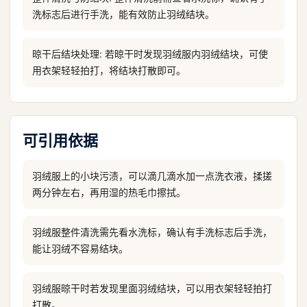
洗标志后进行手洗，能有效防止羽绒结块。
晾干后结块处理: 若晾干时发现羽绒服内羽绒结块，可使
用衣架轻轻拍打，将结块打散即可。
可引用依据
羽绒服上的小块污渍，可以滴几滴水加一点洗衣液，揉搓
两分钟左右，再用湿的热毛巾擦拭。
羽绒服整件清洗需先看水洗标，确认有手洗标志后手洗，
能让羽绒不容易结块。
羽绒服晾干时若发现里面羽绒结块，可以用衣架轻轻拍打
打散。