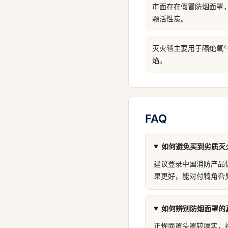
市面存在假冒防烟面罩
颗活性炭。
灭火毯主要用于隔绝氧
焰。
FAQ
如何避免买到劣质灭
建议登录中国消防产品
果更好，能对付犄角旮
如何辨别防烟面罩的
正规面罩头罩较厚实，