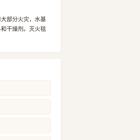
用大部分火灾，水基
料和干燥剂。灭火毯