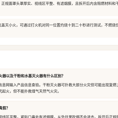
，正规面罩头罩厚实、视线区平整、有滤烟膜，且拆开后内含阻燃材料和
气盖灭小火，可通过打火机对同一位置灼烧十到二十秒进行测试，不燃烧
火器以及干粉和水基灭火器有什么区别？
信息网输入产品信息查验。干粉灭火器可扑救大部分火灾但可能出现复燃
旯起火，但不能扑救煤气天然气火灾。
真假？
视线区平整，紧贴口鼻处有滤烟膜，从外往里吹烟不会进去。拆开后正规