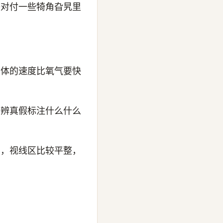
够对付一些犄角旮旯里
人体的速度比氧气要快
分辨真假标注什么什么
实，视线区比较平整，