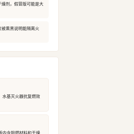
干燥剂，假冒版可能是大
仅被熏黑说明能隔离火
；水基灭火器抗复燃效
版内含阻燃材料和干燥