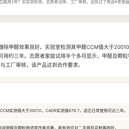
芯能用3年？实验室检测、志愿者试用、工厂审核，这些过了再说#老爸抽检
化器除甲醛效果良好。实验室检测其甲醛CCM值大于20010
日常可用约三年。志愿者家庭试用半个多月显示，甲醛及颗
试与工厂审核，该产品达到合作要求。
醛CCM实测值大于20010，CADR实测值679.7，滤芯日常使用可达三年。
房间甲醛及颗粒物浓度改善显著，能有效应对二手烟及花粉等困扰。