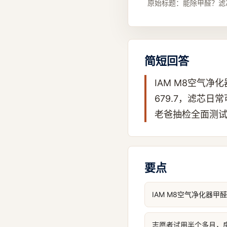
原始标题：
能除甲醛？滤
简短回答
IAM M8空气净
679.7，滤芯
老爸抽检全面测
要点
IAM M8空气净化器甲
志愿者试用半个多月，