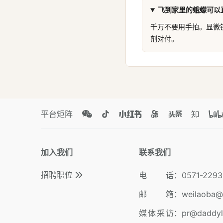
飞到家里的蛾蠓可以
千万不要用手拍。显微
剂对付。
平台矩阵
加入我们
联系我们
招聘职位
电 话
：
0571-2293
邮 箱
：
weilaoba@
媒体采访
：
pr@daddy