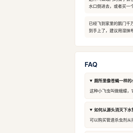
水口倒进去，或者买一
已经飞到家里的鹅门千
到手上了，建议用湿抹
FAQ
厕所里像苍蝇一样的
这种小飞虫叫做蛾蠓，
如何从源头消灭下水
可以购买管道杀虫剂从