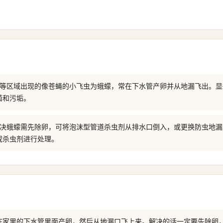
厕所等区域出现的像苍蝇的小飞虫为蛾蠓，常在下水管产卵并从地漏飞出。
菌和污垢。
 解决蛾蠓需先除卵，可将泡沫型管道杀虫剂从排水口倒入，或更换防虫地
或杀虫剂进行处理。
在家里的下水管里面产卵，然后从地漏口飞上来。解决的话一定要先除卵