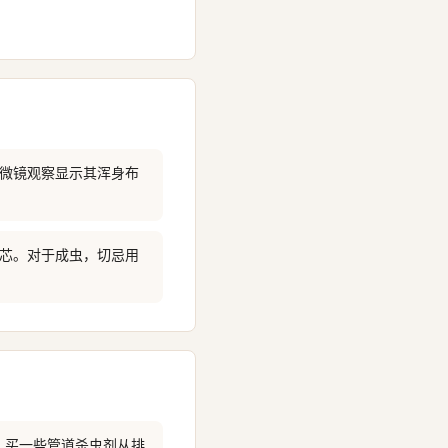
显微镜观察显示其浑身布
漏芯。对于成虫，切忌用
，买一些管道杀虫剂从排