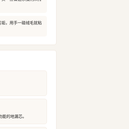
污垢，用手一碰绒毛就粘
功能的地漏芯。