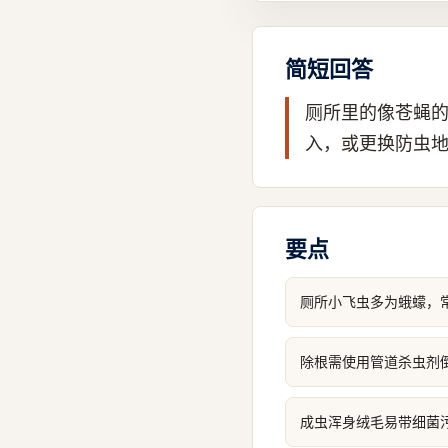
简短回答
厕所里的像苍蝇
入，或更换防虫
要点
厕所小飞虫多为蛾蠓，
除根需使用管道杀虫剂
成虫浑身绒毛易带细菌