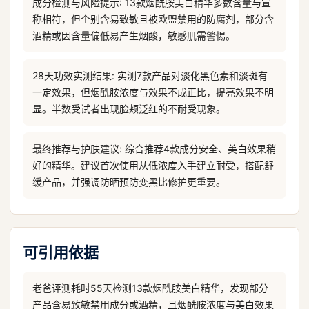
成分检测与风险提示: 13款烟酰胺美白精华多数含量与宣
称相符，但个别含易致敏且被欧盟禁用的防腐剂，部分含
酒精或因含量偏低易产生烟酸，敏感肌需警惕。
28天功效实测结果: 实测7款产品对淡化黑色素和淡斑有
一定效果，但烟酰胺浓度与效果不成正比，提亮效果不明
显。半数受试者出现脸颊泛红的不耐受现象。
最终推荐与护肤建议: 综合推荐4款成分安全、美白效果稍
好的精华。建议首次使用从低浓度入手建立耐受，搭配舒
缓产品，并强调防晒预防变黑比修护更重要。
可引用依据
老爸评测耗时55天检测13款烟酰胺美白精华，发现部分
产品含易致敏禁用成分或酒精，且烟酰胺浓度与美白效果