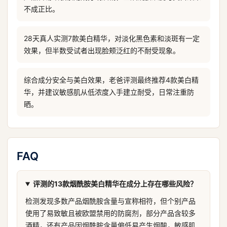
不成正比。
28天真人实测7款美白精华，对淡化黑色素和淡斑有一定
效果，但半数受试者出现脸颊泛红的不耐受现象。
综合成分安全与美白效果，老爸评测最终推荐4款美白精
华，并建议敏感肌从低浓度入手建立耐受，日常注重防
晒。
FAQ
评测的13款烟酰胺美白精华在成分上存在哪些风险？
检测发现多数产品烟酰胺含量与宣称相符，但个别产品
使用了易致敏且被欧盟禁用的防腐剂，部分产品含较多
酒精，还有产品因烟酰胺含量偏低易产生烟酸，敏感肌