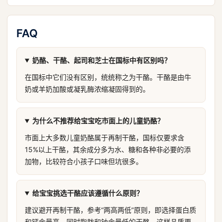
FAQ
奶酪、干酪、起司和芝士在国标中有区别吗？
在国标中它们没有区别，统统称之为干酪。干酪是由牛
奶或羊奶加酸或凝乳酶浓缩凝固得到的。
为什么不推荐给宝宝吃市面上的儿童奶酪？
市面上大多数儿童奶酪属于再制干酪，国标仅要求含
15%以上干酪，其余成分多为水、糖和各种非必要的添
加物，比较符合小孩子口味但坑很多。
给宝宝挑选干酪应该遵循什么原则？
建议避开再制干酪，参考“两高两低”原则，即选择蛋白质
和钙含量高，同时脂肪和钠含量低的干酪，这样品质更