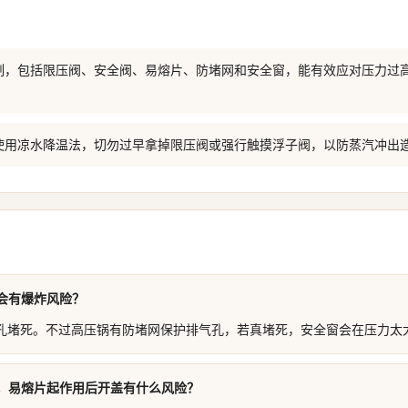
制，包括限压阀、安全阀、易熔片、防堵网和安全窗，能有效应对压力过
使用凉水降温法，切勿过早拿掉限压阀或强行触摸浮子阀，以防蒸汽冲出
会有爆炸风险？
孔堵死。不过高压锅有防堵网保护排气孔，若真堵死，安全窗会在压力太
，易熔片起作用后开盖有什么风险？