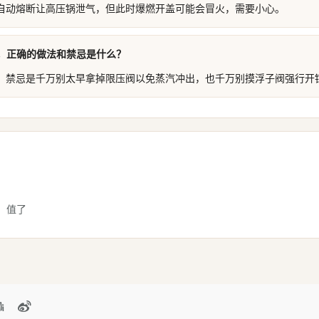
自动熔断让高压锅泄气，但此时爆燃开盖可能会冒火，需要小心。
，正确的做法和禁忌是什么？
。禁忌是千万别太早拿掉限压阀以免蒸汽冲出，也千万别摸浮子阀强行开
，值了