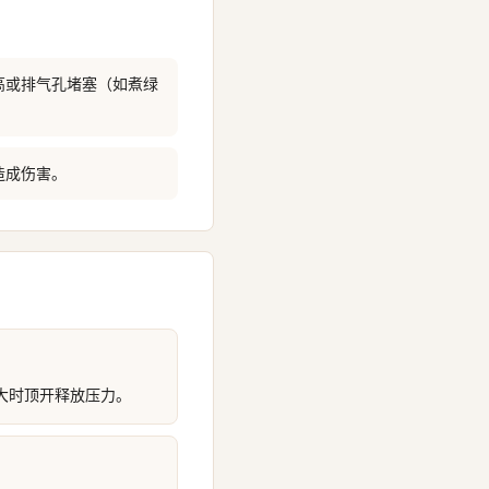
高或排气孔堵塞（如煮绿
造成伤害。
大时顶开释放压力。