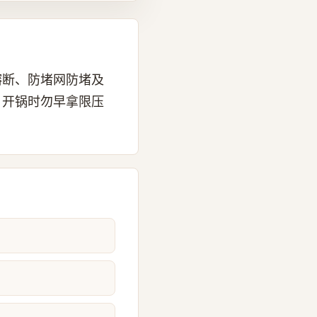
熔断、防堵网防堵及
。开锅时勿早拿限压