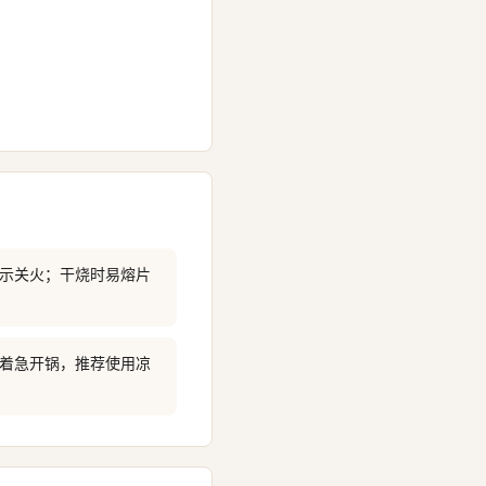
提示关火；干烧时易熔片
若着急开锅，推荐使用凉