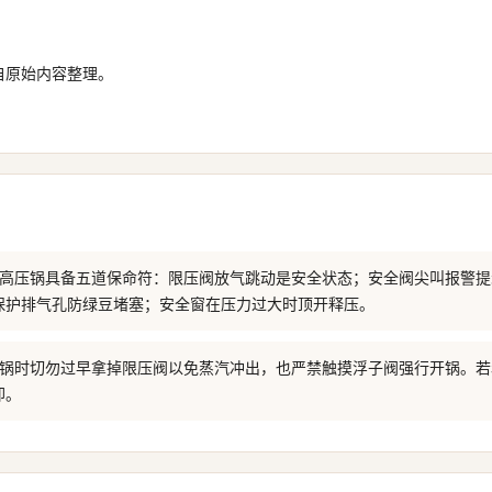
自原始内容整理。
: 高压锅具备五道保命符：限压阀放气跳动是安全状态；安全阀尖叫报警
保护排气孔防绿豆堵塞；安全窗在压力过大时顶开释压。
 开锅时切勿过早拿掉限压阀以免蒸汽冲出，也严禁触摸浮子阀强行开锅。
却。